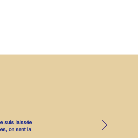
e suis laissée
es, on sent la