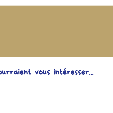
dié à votre domicile en Colissimo, 
és. Les frais de port sont calculés 
mande, selon le poids des 
La Poste vous sera communiqué 
envoi.
ourraient vous intéresser...