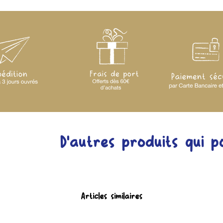
Votre colis sera expé
sous 2 à 3 jours ouvr
au moment de la com
articles.
Un numéro de suivi 
pour pouvoir suivre l'
D'autres produits qui p
Articles similaires