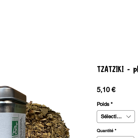
UTIQUE
LA FERME
LA PRODUCTION
CO
TZATZIKI - p
Prix
5,10 €
Poids
*
Sélectionner
Quantité
*