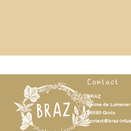
Contact
BRAZ
Ferme de Lomener
56590 Groix
contact@braz-infu