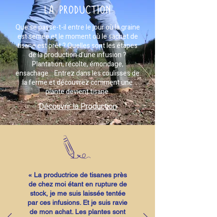
LA PRODUCTION
Que se passe-t-il entre le jour où la graine
est semée et le moment où le sachet de
tisane est prêt ? Quelles sont les étapes
de la production d’une infusion ?
Plantation, récolte, émondage,
ensachage… Entrez dans les coulisses de
la ferme et découvrez comment une
plante devient tisane.
Découvrir la Production
« La productrice de tisanes près
de chez moi étant en rupture de
stock, je me suis laissée tentée
par ces infusions. Et je suis ravie
de mon achat. Les plantes sont