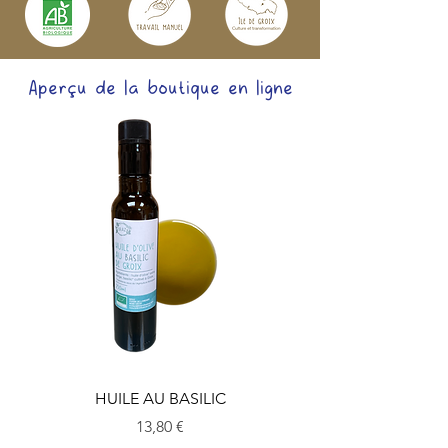
Aperçu de la boutique en ligne
HUILE AU BASILIC
Prix
13,80 €