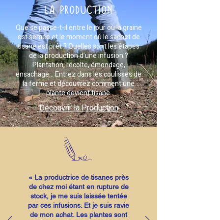
LA PRODUCTION
Que se passe-t-il entre le jour où la graine
est semée et le moment où le sachet de
tisane est prêt ? Quelles sont les étapes
de la production d’une infusion ?
Plantation, récolte, émondage,
ensachage… Entrez dans les coulisses de
la ferme et découvrez comment une
plante devient tisane.
Découvrir la Production
« La productrice de tisanes près
de chez moi étant en rupture de
stock, je me suis laissée tentée
par ces infusions. Et je suis ravie
de mon achat. Les plantes sont