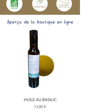
Aperçu de la boutique en ligne
HUILE AU BASILIC
Prix
13,80 €