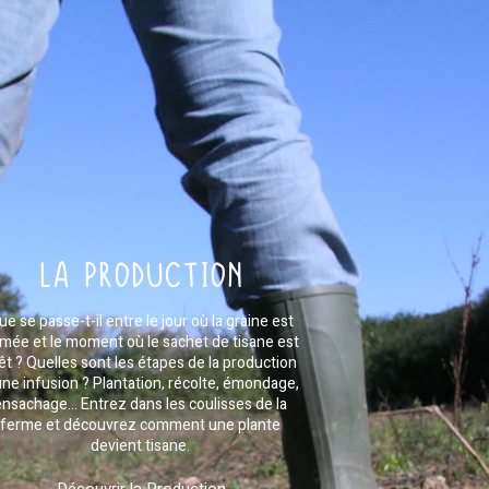
LA PRODUCTION
ue se passe-t-il entre le jour où la graine est
mée et le moment où le sachet de tisane est
êt ? Quelles sont les étapes de la production
une infusion ? Plantation, récolte, émondage,
ensachage… Entrez dans les coulisses de la
ferme et découvrez comment une plante
devient tisane.