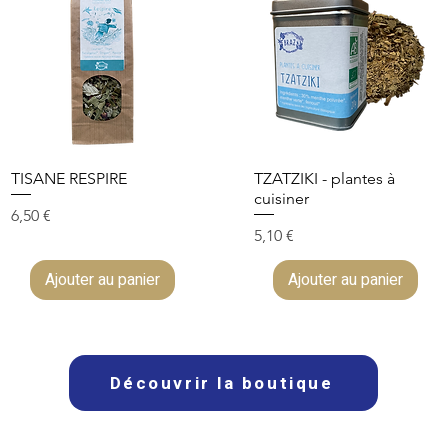
TISANE RESPIRE
TZATZIKI - plantes à
cuisiner
Prix
6,50 €
Prix
5,10 €
Ajouter au panier
Ajouter au panier
Découvrir la boutique