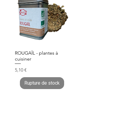
ROUGAÏL - plantes à
cuisiner
Prix
5,10 €
Rupture de stock