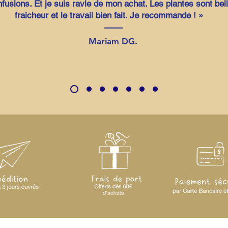
nfusions. Et je suis ravie de mon achat. Les plantes sont bell
fraicheur et le travail bien fait. Je recommande ! »
Mariam DG.