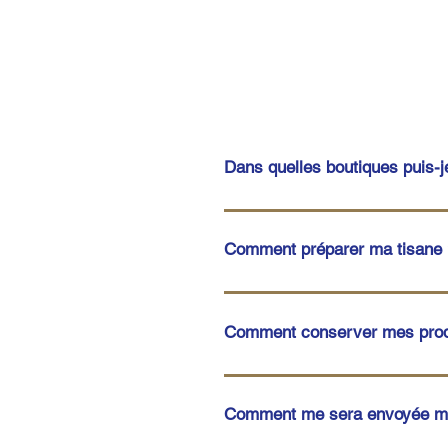
Dans quelles boutiques puis-je
Pour l'instant, les produits s
tisanes devient plus conséque
Comment préparer ma tisane 
de l’Eglise Biscuiterie Ti Du
Kermunition Boutique Groix & 
Mes tisanes se consomment en 
Estienne d'Orves
Le dosage est affaire de goût,
Comment conserver mes prod
personne. Enfin, pour que tout
et 10 minutes d'infusion. Fil
Les tisanes se conserveront t
et de la lumière. Une fois infu
Comment me sera envoyée ma
les aromates doivent également