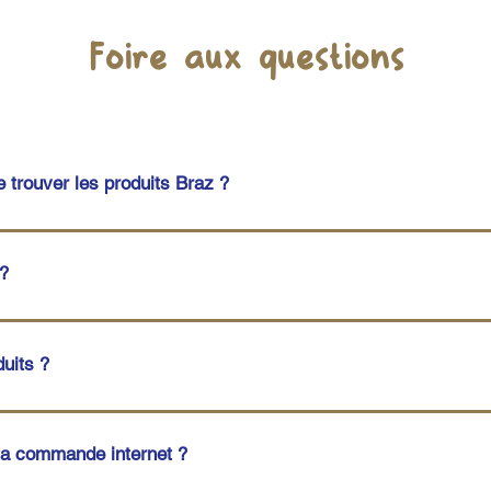
Foire aux questions
 trouver les produits Braz ?
ont uniquement disponibles à l’Épicerie (adresse ci-dessous)
nt, vous les retrouverez dans les points de vente suivants 
?
di Breizh, Route de Port-MéliteIntermarché Contact, Route de
Nature, Port-Tudy (ouvert d'avril à cotobre) A LORIENTComp
infusion. Faîtes chauffer de l'eau, mais pas trop : une eau 
 et dépend des mélanges, mais on peut retenir cette règle : 1
uits ?
es les propriétés et les arômes aient le temps d'être extrait
trez et dégustez Retrouvez ces conseils de préparation au do
rès bien dans leur sachet hermétiquement refermé, dans un en
sée, la tisane peut être conservée jusqu’à 3 jours au réfrigéra
 commande internet ?
 être conservés dans un endroit à l’abri de l’humidité et de